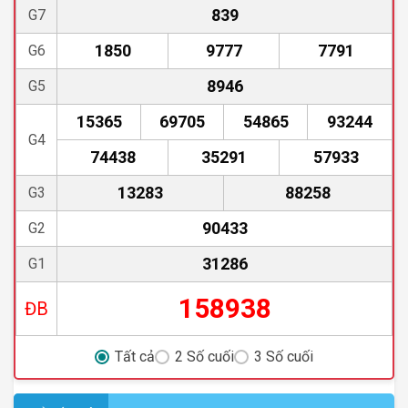
839
G7
1850
9777
7791
G6
8946
G5
15365
69705
54865
93244
G4
74438
35291
57933
13283
88258
G3
90433
G2
31286
G1
158938
ĐB
Tất cả
2 Số cuối
3 Số cuối