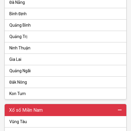
Đà Nẵng
Bình Định
Quảng Bình
Quảng Trị
Ninh Thuận
Gia Lai
Quảng Ngãi
Đắk Nông
Kon Tum
Xổ số Miền Nam
Vũng Tàu