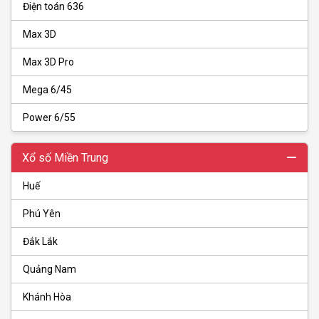
Điện toán 636
Max 3D
Max 3D Pro
Mega 6/45
Power 6/55
Xổ số Miền Trung
Huế
Phú Yên
Đắk Lắk
Quảng Nam
Khánh Hòa