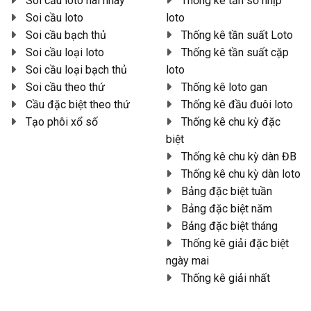
Soi cầu loto hai nháy
Thống kê tần số nhịp
Soi cầu loto
loto
Soi cầu bạch thủ
Thống kê tần suất Loto
Soi cầu loại loto
Thống kê tần suất cặp
Soi cầu loại bạch thủ
loto
Soi cầu theo thứ
Thống kê loto gan
Cầu đặc biệt theo thứ
Thống kê đầu đuôi loto
Tạo phôi xổ số
Thống kê chu kỳ đặc
biệt
Thống kê chu kỳ dàn ĐB
Thống kê chu kỳ dàn loto
Bảng đặc biệt tuần
Bảng đặc biệt năm
Bảng đặc biệt tháng
Thống kê giải đặc biệt
ngày mai
Thống kê giải nhất