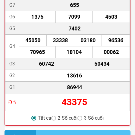
655
G7
1375
7099
4503
G6
7402
G5
45050
33338
03180
96536
G4
70965
18104
00062
60742
50434
G3
13616
G2
86944
G1
43375
ĐB
Tất cả
2 Số cuối
3 Số cuối