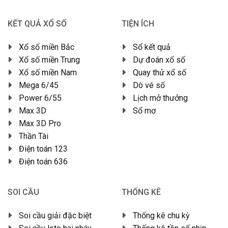
KẾT QUẢ XỔ SỐ
TIỆN ÍCH
Xổ số miền Bắc
Sổ kết quả
Xổ số miền Trung
Dự đoán xổ số
Xổ số miền Nam
Quay thử xổ số
Mega 6/45
Dò vé số
Power 6/55
Lịch mở thưởng
Max 3D
Sổ mơ
Max 3D Pro
Thần Tài
Điện toán 123
Điện toán 636
SOI CẦU
THỐNG KÊ
Soi cầu giải đặc biệt
Thống kê chu kỳ