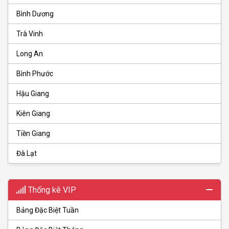
Bình Dương
Trà Vinh
Long An
Bình Phước
Hậu Giang
Kiên Giang
Tiền Giang
Đà Lạt
Thống kê VIP
Bảng Đặc Biệt Tuần