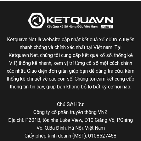
Ketquavn.Net là website cập nhật kết quả xổ số trực tuyến
nhanh chóng và chính xác nhất tại Việt nam. Tại
Ketquavn.Net, chúng tôi cung cấp kết quả xổ số, thống kê
VIP, thống kê nhanh, xem vị trí từng cô số một cách chính
xác nhất. Giao diện đơn giản giúp bạn dễ dàng tra cứu, kèm
thống kê chi tiết về các con số. Chúng tôi cam kết cung cấp
thông tin tin cậy, giúp bạn không bỏ lỡ bất kỳ cơ hội nào.
Chủ Sở Hữu:
Công ty cổ phần truyền thông VNZ
Địa chỉ: P201B, tòa nhà Lake View, D10 Giảng Võ, P.Giảng
Võ, Q.Ba Đình, Hà Nội, Việt Nam
Giấy phép kinh doanh (MST): 0108527458