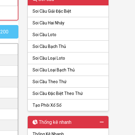
Soi Cầu Giải Đặc Biệt
Soi Cầu Hai Nháy
200
Soi Cầu Loto
Soi Cầu Bạch Thủ
Soi Cầu Loại Loto
Soi Cầu Loại Bạch Thủ
Soi Cầu Theo Thứ
Soi Cầu Đặc Biệt Theo Thứ
Tạo Phôi Xổ Số
Thống kê nhanh
Thống Kê Nhanh