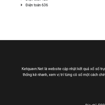
Điện toán 636
Ketquavn.Net là website cập nhật kết quả xổ số trực
thống kê nhanh, xem vị trí từng cô số một cách chí