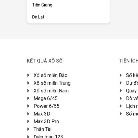
Tiền Giang
Đà Lạt
KẾT QUẢ XỔ SỐ
TIỆN ÍC
Xổ số miền Bắc
Sổ kế
Xổ số miền Trung
Dự đ
Xổ số miền Nam
Quay 
Mega 6/45
Dò v
Power 6/55
Lịch 
Max 3D
Sổ m
Max 3D Pro
Thần Tài
Điện toán 123