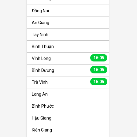
Đồng Nai
An Giang
Tây Ninh
Bình Thuận
16:05
Vĩnh Long
16:05
Bình Dương
16:05
Trà Vinh
Long An
Bình Phước
Hậu Giang
Kiên Giang