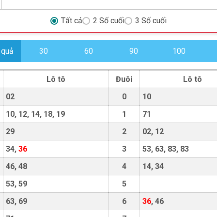
Tất cả
2 Số cuối
3 Số cuối
 quả
30
60
90
100
Lô tô
Đuôi
Lô tô
02
0
10
10, 12, 14, 18, 19
1
71
29
2
02, 12
34,
36
3
53, 63, 83, 83
46, 48
4
14, 34
53, 59
5
63, 69
6
36
, 46