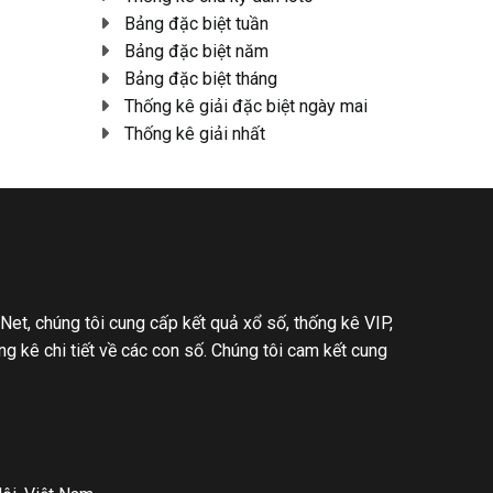
Bảng đặc biệt tuần
Bảng đặc biệt năm
Bảng đặc biệt tháng
Thống kê giải đặc biệt ngày mai
Thống kê giải nhất
Net, chúng tôi cung cấp kết quả xổ số, thống kê VIP,
g kê chi tiết về các con số. Chúng tôi cam kết cung