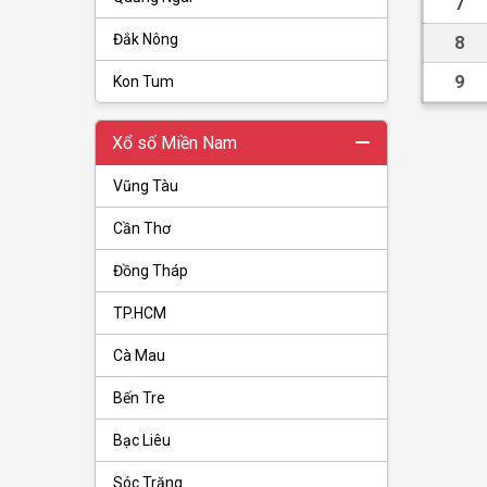
7
Đắk Nông
8
9
Kon Tum
Xổ số Miền Nam
Vũng Tàu
Cần Thơ
Đồng Tháp
TP.HCM
Cà Mau
Bến Tre
Bạc Liêu
Sóc Trăng