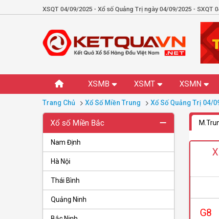
XSQT 04/09/2025 - Xổ số Quảng Trị ngày 04/09/2025 - SXQT 
XSMB
XSMT
XSMN
Trang Chủ
Xổ Số Miền Trung
Xổ Số Quảng Trị 04/0
Xổ số Miền Bắc
M.Tru
Nam Định
X
Hà Nội
Thái Bình
Quảng Ninh
G8
Bắc Ninh