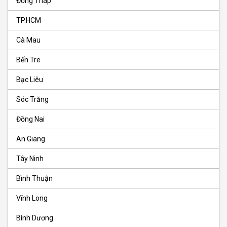
Đồng Tháp
TP.HCM
Cà Mau
Bến Tre
Bạc Liêu
Sóc Trăng
Đồng Nai
An Giang
Tây Ninh
Bình Thuận
Vĩnh Long
Bình Dương