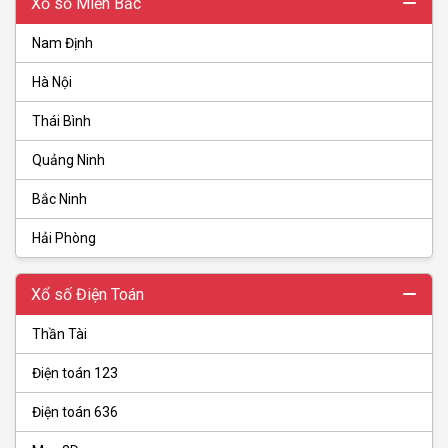
Xổ số Miền Bắc
Nam Định
Hà Nội
Thái Bình
Quảng Ninh
Bắc Ninh
Hải Phòng
Xổ số Điện Toán
Thần Tài
Điện toán 123
Điện toán 636