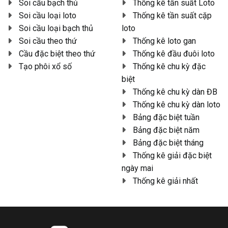
Soi cầu bạch thủ
Thống kê tần suất Loto
Soi cầu loại loto
Thống kê tần suất cặp
Soi cầu loại bạch thủ
loto
Soi cầu theo thứ
Thống kê loto gan
Cầu đặc biệt theo thứ
Thống kê đầu đuôi loto
Tạo phôi xổ số
Thống kê chu kỳ đặc
biệt
Thống kê chu kỳ dàn ĐB
Thống kê chu kỳ dàn loto
Bảng đặc biệt tuần
Bảng đặc biệt năm
Bảng đặc biệt tháng
Thống kê giải đặc biệt
ngày mai
Thống kê giải nhất