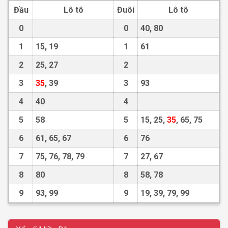
Đầu
Lô tô
Đuôi
Lô tô
0
0
40, 80
1
15, 19
1
61
2
25, 27
2
3
35
, 39
3
93
4
40
4
5
58
5
15, 25,
35
, 65, 75
6
61, 65, 67
6
76
7
75, 76, 78, 79
7
27, 67
8
80
8
58, 78
9
93, 99
9
19, 39, 79, 99