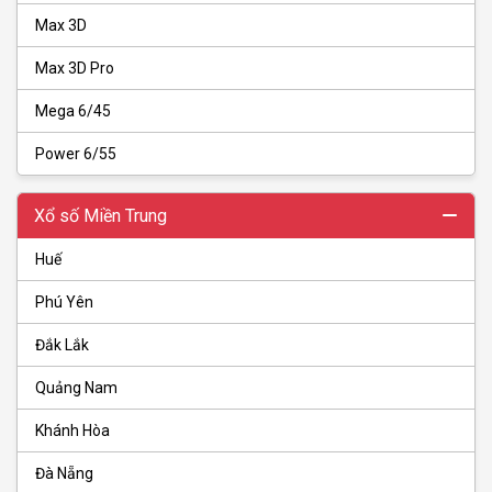
Max 3D
Max 3D Pro
Mega 6/45
Power 6/55
Xổ số Miền Trung
Huế
Phú Yên
Đắk Lắk
Quảng Nam
Khánh Hòa
Đà Nẵng