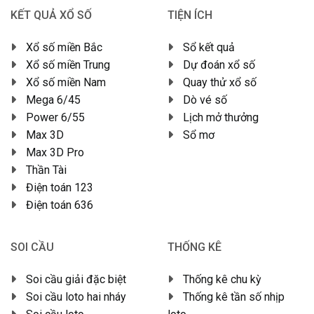
KẾT QUẢ XỔ SỐ
TIỆN ÍCH
Xổ số miền Bắc
Sổ kết quả
Xổ số miền Trung
Dự đoán xổ số
Xổ số miền Nam
Quay thử xổ số
Mega 6/45
Dò vé số
Power 6/55
Lịch mở thưởng
Max 3D
Sổ mơ
Max 3D Pro
Thần Tài
Điện toán 123
Điện toán 636
SOI CẦU
THỐNG KÊ
Soi cầu giải đặc biệt
Thống kê chu kỳ
Soi cầu loto hai nháy
Thống kê tần số nhịp