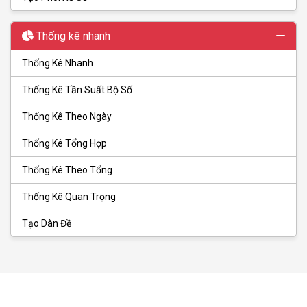
Thống kê nhanh
Thống Kê Nhanh
Thống Kê Tần Suất Bộ Số
Thống Kê Theo Ngày
Thống Kê Tổng Hợp
Thống Kê Theo Tổng
Thống Kê Quan Trọng
Tạo Dàn Đề