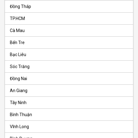
Đồng Tháp
TP.HCM
Cà Mau
Bến Tre
Bạc Liêu
Sóc Trăng
Đồng Nai
An Giang
Tây Ninh
Bình Thuận
Vĩnh Long