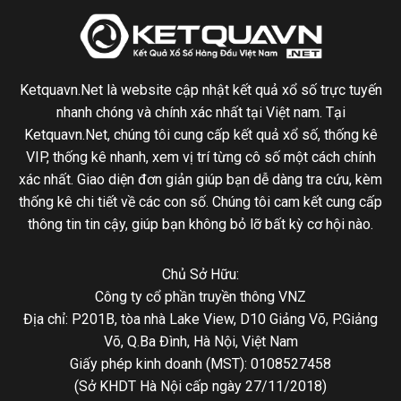
Ketquavn.Net là website cập nhật kết quả xổ số trực tuyến
nhanh chóng và chính xác nhất tại Việt nam. Tại
Ketquavn.Net, chúng tôi cung cấp kết quả xổ số, thống kê
VIP, thống kê nhanh, xem vị trí từng cô số một cách chính
xác nhất. Giao diện đơn giản giúp bạn dễ dàng tra cứu, kèm
thống kê chi tiết về các con số. Chúng tôi cam kết cung cấp
thông tin tin cậy, giúp bạn không bỏ lỡ bất kỳ cơ hội nào.
Chủ Sở Hữu:
Công ty cổ phần truyền thông VNZ
Địa chỉ: P201B, tòa nhà Lake View, D10 Giảng Võ, P.Giảng
Võ, Q.Ba Đình, Hà Nội, Việt Nam
Giấy phép kinh doanh (MST): 0108527458
(Sở KHDT Hà Nội cấp ngày 27/11/2018)