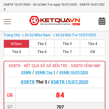
XSBTR 15/07/2025 - Xổ số Bến Tre ngày 15/07/2025 - SXBTR 15/07/202
5
Trang Chủ
Xổ Số Miền Nam
Xổ Số Bến Tre 15/07/2025
M.Nam
Thứ 2
Thứ 3
Thứ 4
Thứ 5
Thứ 6
Thứ 7
CN
XSBTR - KẾT QUẢ XỔ SỐ BẾN TRE - SXBTR HÔM NAY
/
/
XSMN
XSMN Thứ 3
XSMN 15/07/2025
XSBTR
Thứ 3 /
XSBTR 15/07/2025
84
G8
707
G7