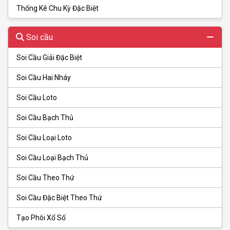
Thống Kê Chu Kỳ Đặc Biệt
Soi cầu
Soi Cầu Giải Đặc Biệt
Soi Cầu Hai Nháy
Soi Cầu Loto
Soi Cầu Bạch Thủ
Soi Cầu Loại Loto
Soi Cầu Loại Bạch Thủ
Soi Cầu Theo Thứ
Soi Cầu Đặc Biệt Theo Thứ
Tạo Phôi Xổ Số