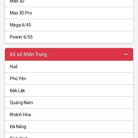
Max 3D
Max 3D Pro
Mega 6/45
Power 6/55
Xổ số Miền Trung
Huế
Phú Yên
Đắk Lắk
Quảng Nam
Khánh Hòa
Đà Nẵng