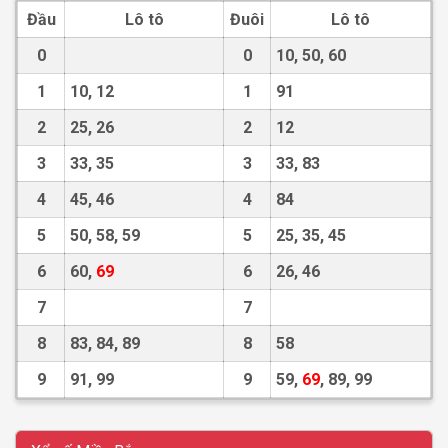
Đầu
Lô tô
Đuôi
Lô tô
0
0
10, 50, 60
1
10, 12
1
91
2
25, 26
2
12
3
33, 35
3
33, 83
4
45, 46
4
84
5
50, 58, 59
5
25, 35, 45
6
60,
69
6
26, 46
7
7
8
83, 84, 89
8
58
9
91, 99
9
59,
69
, 89, 99