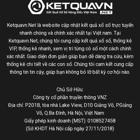
Ketquavn.Net là website cập nhật kết quả xổ số trực tuyến
nhanh chóng và chính xác nhất tại Việt nam. Tại
Ketquavn.Net, chúng tôi cung cấp kết quả xổ số, thống kê
VIP, thống kê nhanh, xem vị trí từng cô số một cách chính
xác nhất. Giao diện đơn giản giúp bạn dễ dàng tra cứu, kèm
thống kê chi tiết về các con số. Chúng tôi cam kết cung cấp
thông tin tin cậy, giúp bạn không bỏ lỡ bất kỳ cơ hội nào.
Chủ Sở Hữu:
Công ty cổ phần truyền thông VNZ
Địa chỉ: P201B, tòa nhà Lake View, D10 Giảng Võ, P.Giảng
Võ, Q.Ba Đình, Hà Nội, Việt Nam
Giấy phép kinh doanh (MST): 0108527458
(Sở KHDT Hà Nội cấp ngày 27/11/2018)