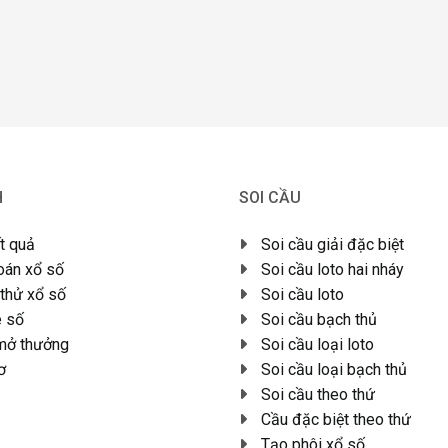
H
SOI CẦU
t quả
Soi cầu giải đặc biệt
oán xổ số
Soi cầu loto hai nháy
thử xổ số
Soi cầu loto
é số
Soi cầu bạch thủ
mở thưởng
Soi cầu loại loto
ơ
Soi cầu loại bạch thủ
Soi cầu theo thứ
Cầu đặc biệt theo thứ
Tạo phôi xổ số