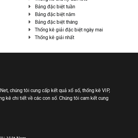
Bảng đặc biệt tuần
Bảng đặc biệt năm
Bảng đặc biệt tháng
Thống kê giải đặc biệt ngày mai
Thống kê giải nhất
Net, chúng tôi cung cấp kết quả xổ số, thống kê VIP,
g kê chi tiết về các con số. Chúng tôi cam kết cung