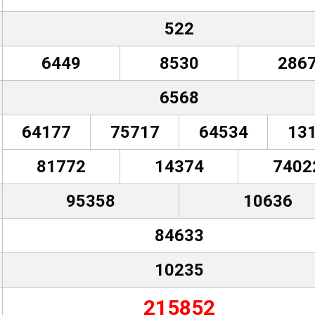
522
6449
8530
286
6568
64177
75717
64534
13
81772
14374
7402
95358
10636
84633
10235
215852