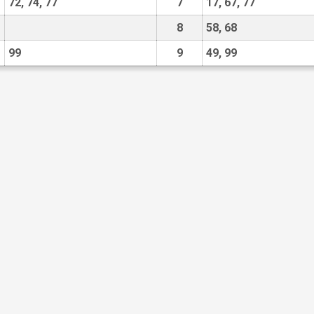
72, 74, 77
7
17, 67, 77
8
58, 68
99
9
49, 99