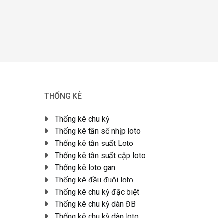
THỐNG KÊ
Thống kê chu kỳ
Thống kê tần số nhịp loto
Thống kê tần suất Loto
Thống kê tần suất cặp loto
Thống kê loto gan
Thống kê đầu đuôi loto
Thống kê chu kỳ đặc biệt
Thống kê chu kỳ dàn ĐB
Thống kê chu kỳ dàn loto