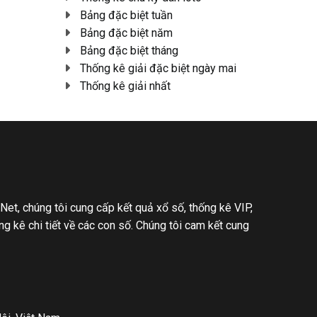
Bảng đặc biệt tuần
Bảng đặc biệt năm
Bảng đặc biệt tháng
Thống kê giải đặc biệt ngày mai
Thống kê giải nhất
Net, chúng tôi cung cấp kết quả xổ số, thống kê VIP,
g kê chi tiết về các con số. Chúng tôi cam kết cung