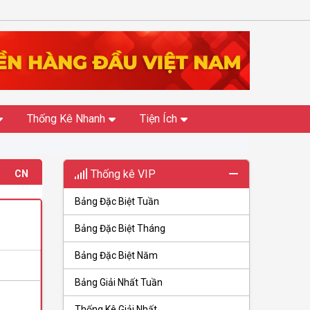
Thống Kê Nhanh
Tiện Ích
Thống kê VIP
CN
Bảng Đặc Biệt Tuần
Bảng Đặc Biệt Tháng
Bảng Đặc Biệt Năm
Bảng Giải Nhất Tuần
Thống Kê Giải Nhất