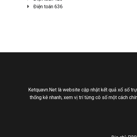
Điện toán 636
Ketquavn.Net là website cập nhật kết quả xổ số trực
thống kê nhanh, xem vị trí từng cô số một cách chí