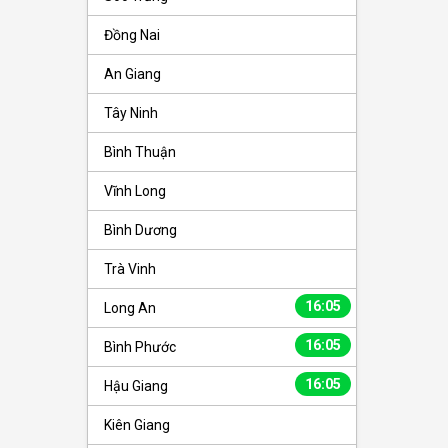
Đồng Nai
An Giang
Tây Ninh
Bình Thuận
Vĩnh Long
Bình Dương
Trà Vinh
16:05
Long An
16:05
Bình Phước
16:05
Hậu Giang
Kiên Giang