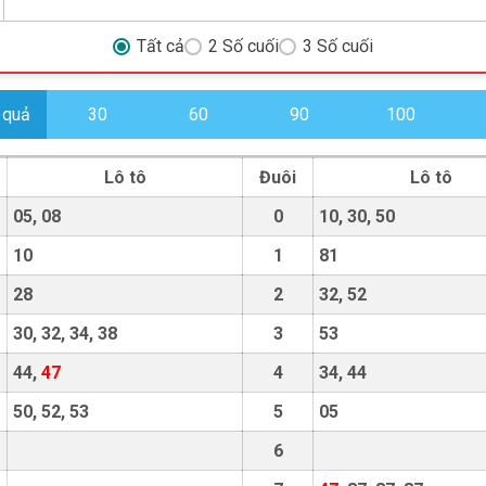
Tất cả
2 Số cuối
3 Số cuối
 quả
30
60
90
100
Lô tô
Đuôi
Lô tô
05, 08
0
10, 30, 50
10
1
81
28
2
32, 52
30, 32, 34, 38
3
53
44,
47
4
34, 44
50, 52, 53
5
05
6