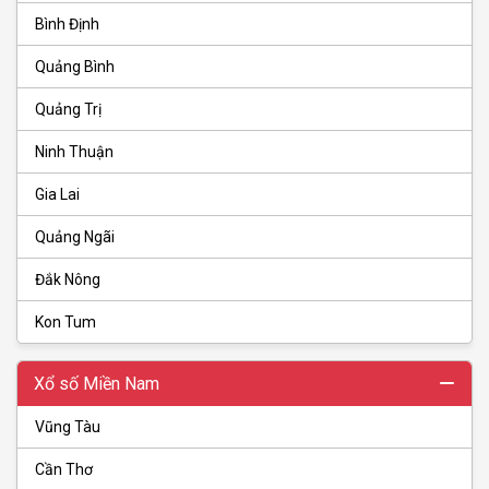
Bình Định
Quảng Bình
Quảng Trị
Ninh Thuận
Gia Lai
Quảng Ngãi
Đắk Nông
Kon Tum
Xổ số Miền Nam
Vũng Tàu
Cần Thơ