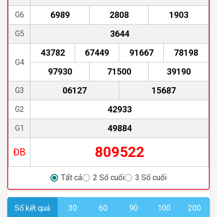
6989
2808
1903
G6
3644
G5
43782
67449
91667
78198
G4
97930
71500
39190
06127
15687
G3
42933
G2
49884
G1
809522
ĐB
Tất cả
2 Số cuối
3 Số cuối
Sổ kết quả
30
60
90
100
200