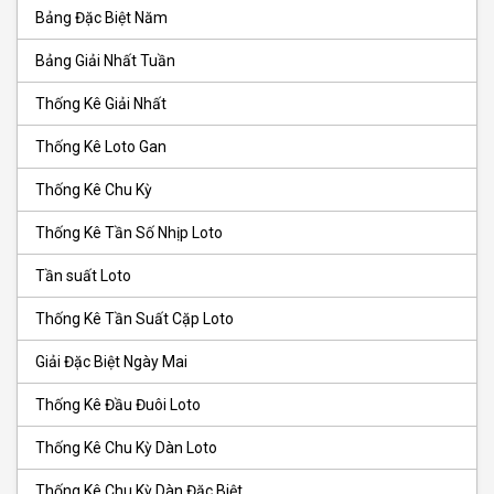
Bảng Đặc Biệt Năm
Bảng Giải Nhất Tuần
Thống Kê Giải Nhất
Thống Kê Loto Gan
Thống Kê Chu Kỳ
Thống Kê Tần Số Nhịp Loto
Tần suất Loto
Thống Kê Tần Suất Cặp Loto
Giải Đặc Biệt Ngày Mai
Thống Kê Đầu Đuôi Loto
Thống Kê Chu Kỳ Dàn Loto
Thống Kê Chu Kỳ Dàn Đặc Biệt