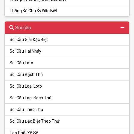
Thống Kê Chu Kỳ Đặc Biệt
Soi cầu
Soi Cầu Giải Đặc Biệt
Soi Cầu Hai Nháy
Soi Cầu Loto
Soi Cầu Bạch Thủ
Soi Cầu Loại Loto
Soi Cầu Loại Bạch Thủ
Soi Cầu Theo Thứ
Soi Cầu Đặc Biệt Theo Thứ
Tạo Phôi Xổ Số