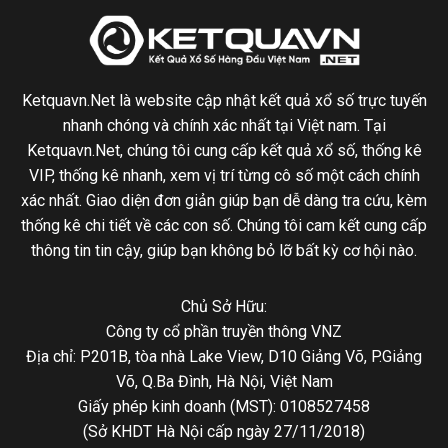
Ketquavn.Net là website cập nhật kết quả xổ số trực tuyến
nhanh chóng và chính xác nhất tại Việt nam. Tại
Ketquavn.Net, chúng tôi cung cấp kết quả xổ số, thống kê
VIP, thống kê nhanh, xem vị trí từng cô số một cách chính
xác nhất. Giao diện đơn giản giúp bạn dễ dàng tra cứu, kèm
thống kê chi tiết về các con số. Chúng tôi cam kết cung cấp
thông tin tin cậy, giúp bạn không bỏ lỡ bất kỳ cơ hội nào.
Chủ Sở Hữu:
Công ty cổ phần truyền thông VNZ
Địa chỉ: P201B, tòa nhà Lake View, D10 Giảng Võ, P.Giảng
Võ, Q.Ba Đình, Hà Nội, Việt Nam
Giấy phép kinh doanh (MST): 0108527458
(Sở KHDT Hà Nội cấp ngày 27/11/2018)