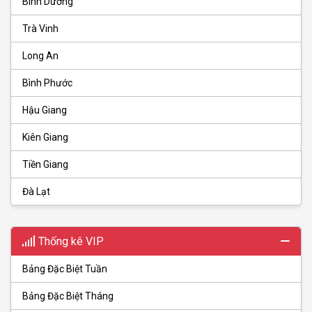
Bình Dương
Trà Vinh
Long An
Bình Phước
Hậu Giang
Kiên Giang
Tiền Giang
Đà Lạt
Thống kê VIP
Bảng Đặc Biệt Tuần
Bảng Đặc Biệt Tháng