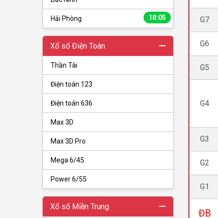
18:05
Hải Phòng
G7
G6
Xổ số Điện Toán
Thần Tài
G5
Điện toán 123
G4
Điện toán 636
Max 3D
G3
Max 3D Pro
Mega 6/45
G2
Power 6/55
G1
Xổ số Miền Trung
ĐB