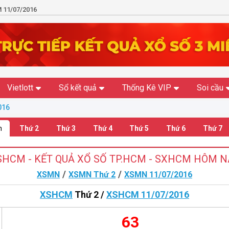
 11/07/2016
Vietlott
Sổ kết quả
Thống Kê VIP
Soi cầu
016
m
Thứ 2
Thứ 3
Thứ 4
Thứ 5
Thứ 6
Thứ 7
SHCM - KẾT QUẢ XỔ SỐ TP.HCM - SXHCM HÔM N
/
/
XSMN
XSMN Thứ 2
XSMN 11/07/2016
XSHCM
Thứ 2 /
XSHCM 11/07/2016
63