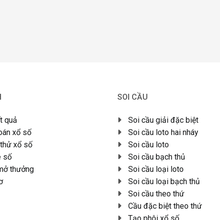
H
SOI CẦU
t quả
Soi cầu giải đặc biệt
oán xổ số
Soi cầu loto hai nháy
thử xổ số
Soi cầu loto
é số
Soi cầu bạch thủ
mở thưởng
Soi cầu loại loto
ơ
Soi cầu loại bạch thủ
Soi cầu theo thứ
Cầu đặc biệt theo thứ
Tạo phôi xổ số