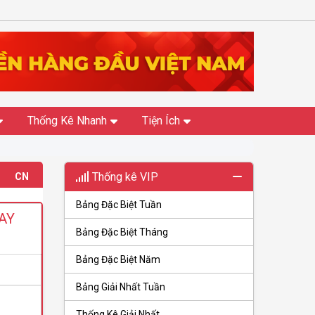
Thống Kê Nhanh
Tiện Ích
Thống kê VIP
CN
Bảng Đặc Biệt Tuần
AY
Bảng Đặc Biệt Tháng
Bảng Đặc Biệt Năm
Bảng Giải Nhất Tuần
Thống Kê Giải Nhất