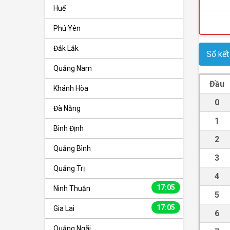
Huế
Phú Yên
Đắk Lắk
Sổ kết
Quảng Nam
Đầu
Khánh Hòa
0
Đà Nẵng
1
Bình Định
2
Quảng Bình
3
Quảng Trị
4
17:05
Ninh Thuận
5
17:05
Gia Lai
6
Quảng Ngãi