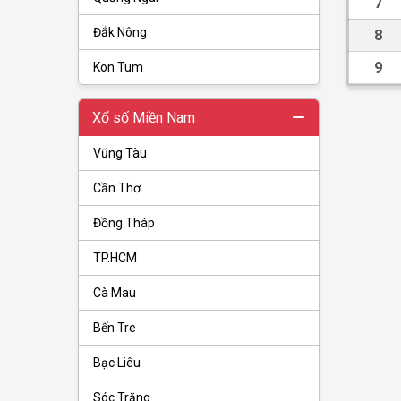
7
Đắk Nông
8
9
Kon Tum
Xổ số Miền Nam
Vũng Tàu
Cần Thơ
Đồng Tháp
TP.HCM
Cà Mau
Bến Tre
Bạc Liêu
Sóc Trăng