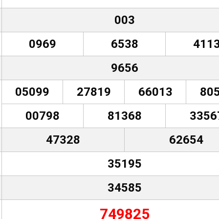
003
0969
6538
411
9656
05099
27819
66013
80
00798
81368
3356
47328
62654
35195
34585
749825