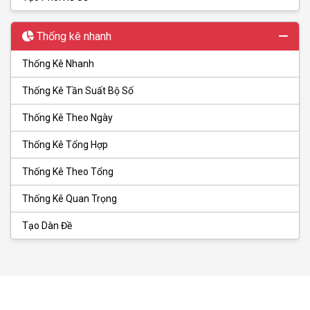
Thống kê nhanh
Thống Kê Nhanh
Thống Kê Tần Suất Bộ Số
Thống Kê Theo Ngày
Thống Kê Tổng Hợp
Thống Kê Theo Tổng
Thống Kê Quan Trọng
Tạo Dàn Đề