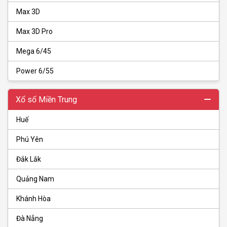
Max 3D
Max 3D Pro
Mega 6/45
Power 6/55
Xổ số Miền Trung
Huế
Phú Yên
Đắk Lắk
Quảng Nam
Khánh Hòa
Đà Nẵng