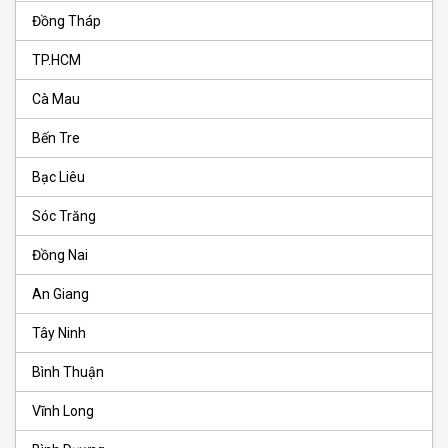
Đồng Tháp
TP.HCM
Cà Mau
Bến Tre
Bạc Liêu
Sóc Trăng
Đồng Nai
An Giang
Tây Ninh
Bình Thuận
Vĩnh Long