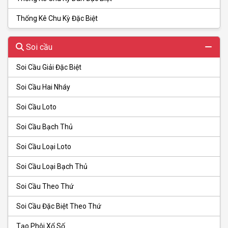
Thống Kê Chu Kỳ Đặc Biệt
Soi cầu
Soi Cầu Giải Đặc Biệt
Soi Cầu Hai Nháy
Soi Cầu Loto
Soi Cầu Bạch Thủ
Soi Cầu Loại Loto
Soi Cầu Loại Bạch Thủ
Soi Cầu Theo Thứ
Soi Cầu Đặc Biệt Theo Thứ
Tạo Phôi Xổ Số