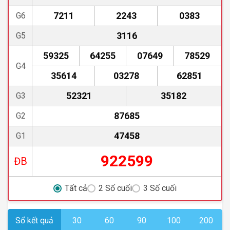
7211
2243
0383
G6
3116
G5
59325
64255
07649
78529
G4
35614
03278
62851
52321
35182
G3
87685
G2
47458
G1
922599
ĐB
Tất cả
2 Số cuối
3 Số cuối
Sổ kết quả
30
60
90
100
200