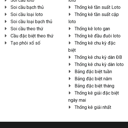
Soi cầu loto
loto
Soi cầu bạch thủ
Thống kê tần suất Loto
Soi cầu loại loto
Thống kê tần suất cặp
Soi cầu loại bạch thủ
loto
Soi cầu theo thứ
Thống kê loto gan
Cầu đặc biệt theo thứ
Thống kê đầu đuôi loto
Tạo phôi xổ số
Thống kê chu kỳ đặc
biệt
Thống kê chu kỳ dàn ĐB
Thống kê chu kỳ dàn loto
Bảng đặc biệt tuần
Bảng đặc biệt năm
Bảng đặc biệt tháng
Thống kê giải đặc biệt
ngày mai
Thống kê giải nhất