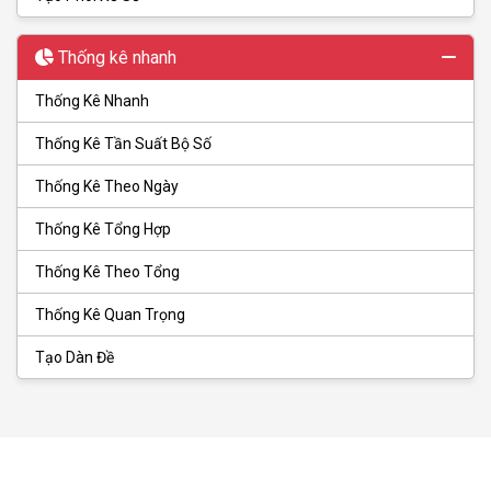
Thống kê nhanh
Thống Kê Nhanh
Thống Kê Tần Suất Bộ Số
Thống Kê Theo Ngày
Thống Kê Tổng Hợp
Thống Kê Theo Tổng
Thống Kê Quan Trọng
Tạo Dàn Đề