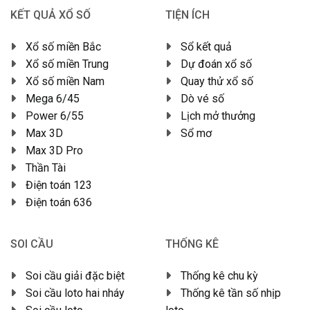
KẾT QUẢ XỔ SỐ
TIỆN ÍCH
Xổ số miền Bắc
Sổ kết quả
Xổ số miền Trung
Dự đoán xổ số
Xổ số miền Nam
Quay thử xổ số
Mega 6/45
Dò vé số
Power 6/55
Lịch mở thưởng
Max 3D
Sổ mơ
Max 3D Pro
Thần Tài
Điện toán 123
Điện toán 636
SOI CẦU
THỐNG KÊ
Soi cầu giải đặc biệt
Thống kê chu kỳ
Soi cầu loto hai nháy
Thống kê tần số nhịp