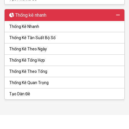
Thống kê nhanh
Thống Kê Nhanh
Thống Kê Tần Suất Bộ Số
Thống Kê Theo Ngày
Thống Kê Tổng Hợp
Thống Kê Theo Tổng
Thống Kê Quan Trọng
Tạo Dàn Đề