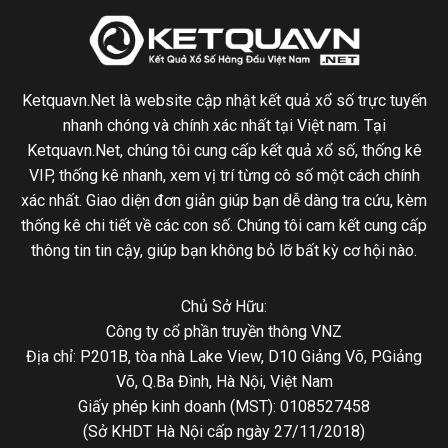
Ketquavn.Net là website cập nhật kết quả xổ số trực tuyến
nhanh chóng và chính xác nhất tại Việt nam. Tại
Ketquavn.Net, chúng tôi cung cấp kết quả xổ số, thống kê
VIP, thống kê nhanh, xem vị trí từng cô số một cách chính
xác nhất. Giao diện đơn giản giúp bạn dễ dàng tra cứu, kèm
thống kê chi tiết về các con số. Chúng tôi cam kết cung cấp
thông tin tin cậy, giúp bạn không bỏ lỡ bất kỳ cơ hội nào.
Chủ Sở Hữu:
Công ty cổ phần truyền thông VNZ
Địa chỉ: P201B, tòa nhà Lake View, D10 Giảng Võ, P.Giảng
Võ, Q.Ba Đình, Hà Nội, Việt Nam
Giấy phép kinh doanh (MST): 0108527458
(Sở KHDT Hà Nội cấp ngày 27/11/2018)