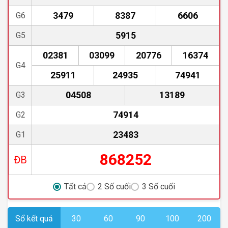
3479
8387
6606
G6
5915
G5
02381
03099
20776
16374
G4
25911
24935
74941
04508
13189
G3
74914
G2
23483
G1
868252
ĐB
Tất cả
2 Số cuối
3 Số cuối
Sổ kết quả
30
60
90
100
200