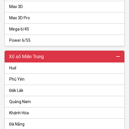
Max 3D
Max 3D Pro
Mega 6/45
Power 6/55
Xổ số Miền Trung
Huế
Phú Yên
Đắk Lắk
Quảng Nam
Khánh Hòa
Đà Nẵng