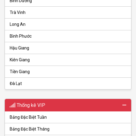
Bình Dương
Trà Vinh
Long An
Bình Phước
Hậu Giang
Kiên Giang
Tiền Giang
Đà Lạt
Thống kê VIP
Bảng Đặc Biệt Tuần
Bảng Đặc Biệt Tháng