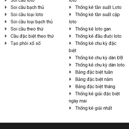
Soi cầu loto
loto
Soi cầu bạch thủ
Thống kê tần suất Loto
Soi cầu loại loto
Thống kê tần suất cặp
Soi cầu loại bạch thủ
loto
Soi cầu theo thứ
Thống kê loto gan
Cầu đặc biệt theo thứ
Thống kê đầu đuôi loto
Tạo phôi xổ số
Thống kê chu kỳ đặc
biệt
Thống kê chu kỳ dàn ĐB
Thống kê chu kỳ dàn loto
Bảng đặc biệt tuần
Bảng đặc biệt năm
Bảng đặc biệt tháng
Thống kê giải đặc biệt
ngày mai
Thống kê giải nhất