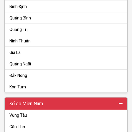
Bình Định
Quảng Bình
Quảng Trị
Ninh Thuận
Gia Lai
Quảng Ngãi
Đắk Nông
Kon Tum
Xổ số Miền Nam
Vũng Tàu
Cần Thơ