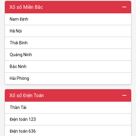
Xổ số Miền Bắc
Nam Định
Hà Nội
Thái Bình
Quảng Ninh
Bắc Ninh
Hải Phòng
Xổ số Điện Toán
Thần Tài
Điện toán 123
Điện toán 636