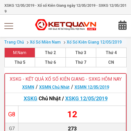
XSKG 12/05/2019 - Xổ số Kiên Giang ngày 12/05/2019 - SXKG 12/05/201
9
Trang Chủ
Xổ Số Miền Nam
Xổ Số Kiên Giang 12/05/2019
M.Nam
Thứ 2
Thứ 3
Thứ 4
Thứ 5
Thứ 6
Thứ 7
CN
XSKG - KẾT QUẢ XỔ SỐ KIÊN GIANG - SXKG HÔM NAY
/
/
XSMN
XSMN Chủ Nhật
XSMN 12/05/2019
XSKG
Chủ Nhật /
XSKG 12/05/2019
12
G8
273
G7