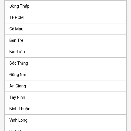
Đồng Tháp
TP.HCM
Cà Mau
Bến Tre
Bạc Liêu
Sóc Trăng
Đồng Nai
An Giang
Tây Ninh
Bình Thuận
Vĩnh Long