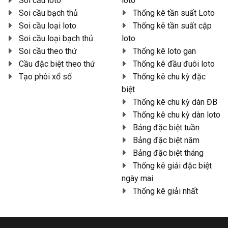
Soi cầu loto
loto
Soi cầu bạch thủ
Thống kê tần suất Loto
Soi cầu loại loto
Thống kê tần suất cặp
Soi cầu loại bạch thủ
loto
Soi cầu theo thứ
Thống kê loto gan
Cầu đặc biệt theo thứ
Thống kê đầu đuôi loto
Tạo phôi xổ số
Thống kê chu kỳ đặc
biệt
Thống kê chu kỳ dàn ĐB
Thống kê chu kỳ dàn loto
Bảng đặc biệt tuần
Bảng đặc biệt năm
Bảng đặc biệt tháng
Thống kê giải đặc biệt
ngày mai
Thống kê giải nhất