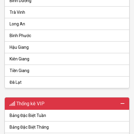
Bình Dương
Trà Vinh
Long An
Bình Phước
Hậu Giang
Kiên Giang
Tiền Giang
Đà Lạt
Thống kê VIP
Bảng Đặc Biệt Tuần
Bảng Đặc Biệt Tháng