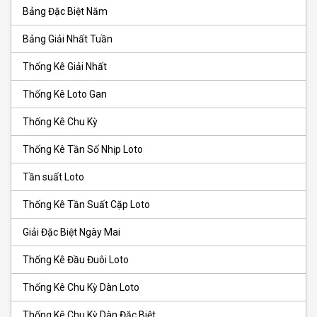
Bảng Đặc Biệt Năm
Bảng Giải Nhất Tuần
Thống Kê Giải Nhất
Thống Kê Loto Gan
Thống Kê Chu Kỳ
Thống Kê Tần Số Nhịp Loto
Tần suất Loto
Thống Kê Tần Suất Cặp Loto
Giải Đặc Biệt Ngày Mai
Thống Kê Đầu Đuôi Loto
Thống Kê Chu Kỳ Dàn Loto
Thống Kê Chu Kỳ Dàn Đặc Biệt