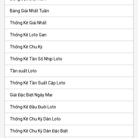
Bảng Giải Nhất Tuần
Thống Kê Giải Nhất
Thống Kê Loto Gan
Thống Kê Chu Kỳ
Thống Kê Tần Số Nhịp Loto
Tần suất Loto
Thống Kê Tần Suất Cặp Loto
Giải Đặc Biệt Ngày Mai
Thống Kê Đầu Đuôi Loto
Thống Kê Chu Kỳ Dàn Loto
Thống Kê Chu Kỳ Dàn Đặc Biệt