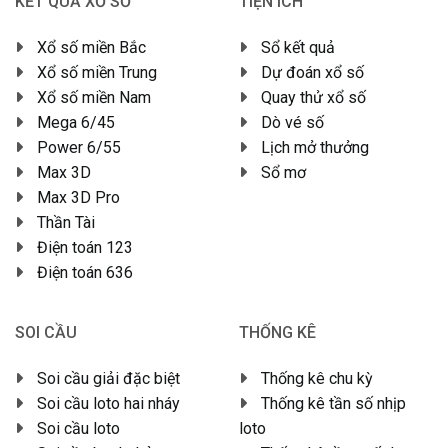
KẾT QUẢ XỔ SỐ
TIỆN ÍCH
Xổ số miền Bắc
Sổ kết quả
Xổ số miền Trung
Dự đoán xổ số
Xổ số miền Nam
Quay thử xổ số
Mega 6/45
Dò vé số
Power 6/55
Lịch mở thưởng
Max 3D
Sổ mơ
Max 3D Pro
Thần Tài
Điện toán 123
Điện toán 636
SOI CẦU
THỐNG KÊ
Soi cầu giải đặc biệt
Thống kê chu kỳ
Soi cầu loto hai nháy
Thống kê tần số nhịp
Soi cầu loto
loto