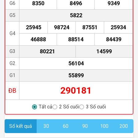
8350
8496
9349
G6
5822
G5
25945
98724
87551
25934
G4
46888
88514
84439
80221
14599
G3
56104
G2
55899
G1
290181
ĐB
Tất cả
2 Số cuối
3 Số cuối
Sổ kết quả
30
60
90
100
200