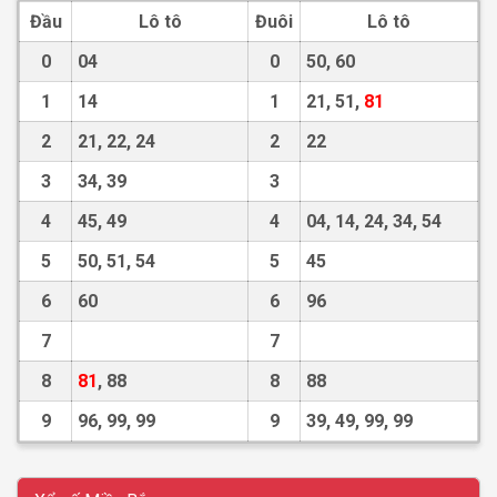
Đầu
Lô tô
Đuôi
Lô tô
0
04
0
50, 60
1
14
1
21, 51,
81
2
21, 22, 24
2
22
3
34, 39
3
4
45, 49
4
04, 14, 24, 34, 54
5
50, 51, 54
5
45
6
60
6
96
7
7
8
81
, 88
8
88
9
96, 99, 99
9
39, 49, 99, 99