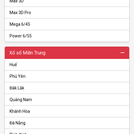
Max 3D
Max 3D Pro
Mega 6/45
Power 6/55
Xổ số Miền Trung
Huế
Phú Yên
Đắk Lắk
Quảng Nam
Khánh Hòa
Đà Nẵng