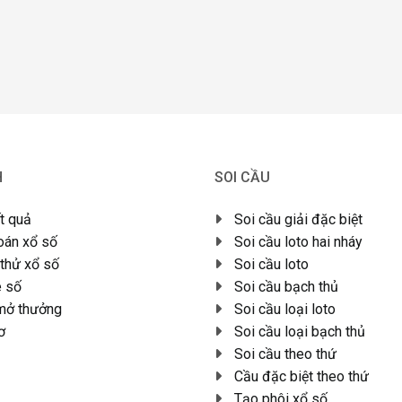
H
SOI CẦU
t quả
Soi cầu giải đặc biệt
oán xổ số
Soi cầu loto hai nháy
thử xổ số
Soi cầu loto
é số
Soi cầu bạch thủ
mở thưởng
Soi cầu loại loto
ơ
Soi cầu loại bạch thủ
Soi cầu theo thứ
Cầu đặc biệt theo thứ
Tạo phôi xổ số