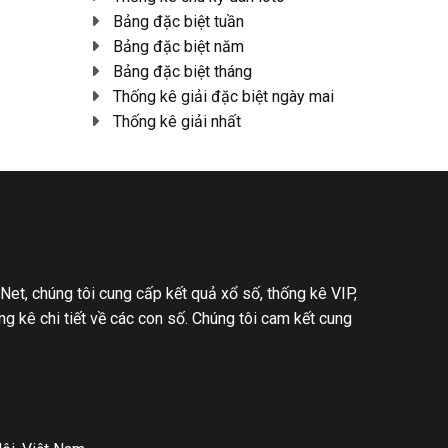
Bảng đặc biệt tuần
Bảng đặc biệt năm
Bảng đặc biệt tháng
Thống kê giải đặc biệt ngày mai
Thống kê giải nhất
Net, chúng tôi cung cấp kết quả xổ số, thống kê VIP,
g kê chi tiết về các con số. Chúng tôi cam kết cung