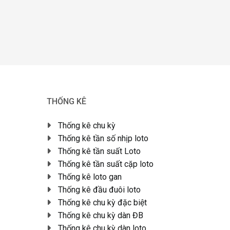
THỐNG KÊ
Thống kê chu kỳ
Thống kê tần số nhịp loto
Thống kê tần suất Loto
Thống kê tần suất cặp loto
Thống kê loto gan
Thống kê đầu đuôi loto
Thống kê chu kỳ đặc biệt
Thống kê chu kỳ dàn ĐB
Thống kê chu kỳ dàn loto