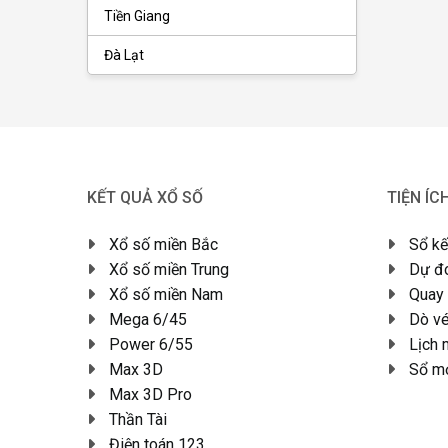
Tiền Giang
Đà Lạt
KẾT QUẢ XỔ SỐ
TIỆN ÍC
Xổ số miền Bắc
Sổ kế
Xổ số miền Trung
Dự đ
Xổ số miền Nam
Quay 
Mega 6/45
Dò v
Power 6/55
Lịch 
Max 3D
Sổ m
Max 3D Pro
Thần Tài
Điện toán 123