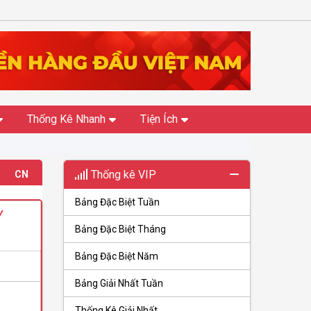
Thống Kê Nhanh
Tiện Ích
Thống kê VIP
CN
Bảng Đặc Biệt Tuần
Y
Bảng Đặc Biệt Tháng
Bảng Đặc Biệt Năm
Bảng Giải Nhất Tuần
Thống Kê Giải Nhất