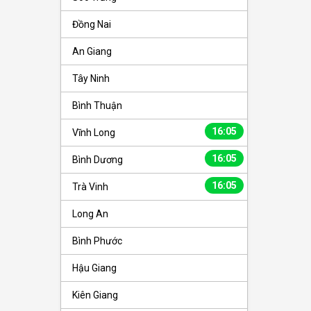
Đồng Nai
An Giang
Tây Ninh
Bình Thuận
16:05
Vĩnh Long
16:05
Bình Dương
16:05
Trà Vinh
Long An
Bình Phước
Hậu Giang
Kiên Giang