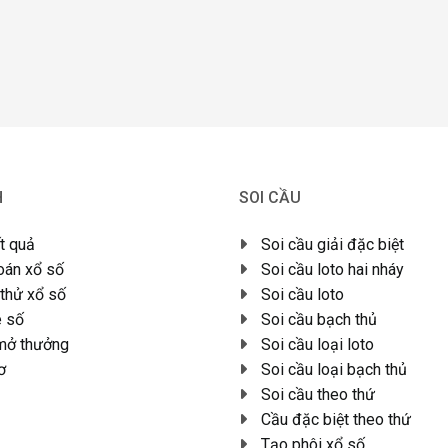
H
SOI CẦU
t quả
Soi cầu giải đặc biệt
oán xổ số
Soi cầu loto hai nháy
thử xổ số
Soi cầu loto
é số
Soi cầu bạch thủ
mở thưởng
Soi cầu loại loto
ơ
Soi cầu loại bạch thủ
Soi cầu theo thứ
Cầu đặc biệt theo thứ
Tạo phôi xổ số