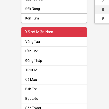
7
Đắk Nông
8
9
Kon Tum
Xổ số Miền Nam
Vũng Tàu
Cần Thơ
Đồng Tháp
TP.HCM
Cà Mau
Bến Tre
Bạc Liêu
Sóc Trăng