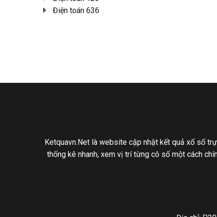
Điện toán 636
Ketquavn.Net là website cập nhật kết quả xổ số trực
thống kê nhanh, xem vị trí từng cô số một cách chí