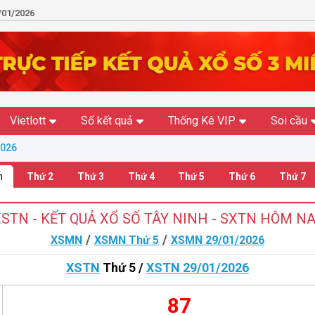
/01/2026
Vietlott
Sổ kết quả
Thống Kê VIP
Soi cầu
2026
m
Thứ 2
Thứ 3
Thứ 4
Thứ 5
Thứ 6
Thứ 7
STN - KẾT QUẢ XỔ SỐ TÂY NINH - SXTN HÔM N
/
/
XSMN
XSMN Thứ 5
XSMN 29/01/2026
XSTN
Thứ 5 /
XSTN 29/01/2026
87