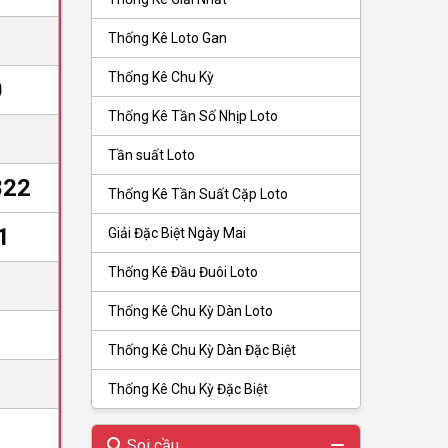
Thống Kê Loto Gan
Thống Kê Chu Kỳ
0
Thống Kê Tần Số Nhịp Loto
Tần suất Loto
822
Thống Kê Tần Suất Cặp Loto
1
Giải Đặc Biệt Ngày Mai
Thống Kê Đầu Đuôi Loto
Thống Kê Chu Kỳ Dàn Loto
Thống Kê Chu Kỳ Dàn Đặc Biệt
Thống Kê Chu Kỳ Đặc Biệt
Soi cầu