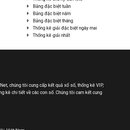
Bảng đặc biệt tuần
Bảng đặc biệt năm
Bảng đặc biệt tháng
Thống kê giải đặc biệt ngày mai
Thống kê giải nhất
Net, chúng tôi cung cấp kết quả xổ số, thống kê VIP,
g kê chi tiết về các con số. Chúng tôi cam kết cung