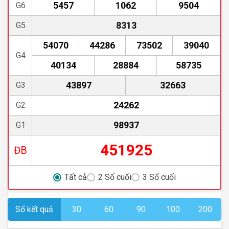
5457
1062
9504
G6
8313
G5
54070
44286
73502
39040
G4
40134
28884
58735
43897
32663
G3
24262
G2
98937
G1
451925
ĐB
Tất cả
2 Số cuối
3 Số cuối
Sổ kết quả
30
60
90
100
200