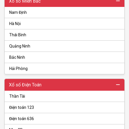
Xổ số Miền Bắc
Nam Định
Hà Nội
Thái Bình
Quảng Ninh
Bắc Ninh
Hải Phòng
Xổ số Điện Toán
Thần Tài
Điện toán 123
Điện toán 636