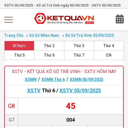
XSTV 05/09/2025 - Xổ số Trà Vinh ngày 05/09/2025 - SXTV 05/09/2025
Trang Chủ
Xổ Số Miền Nam
Xổ Số Trà Vinh 05/09/2025
M.Nam
Thứ 2
Thứ 3
Thứ 4
Thứ 5
Thứ 6
Thứ 7
CN
XSTV - KẾT QUẢ XỔ SỐ TRÀ VINH - SXTV HÔM NAY
/
/
XSMN
XSMN Thứ 6
XSMN 05/09/2025
XSTV
Thứ 6 /
XSTV 05/09/2025
45
G8
004
G7