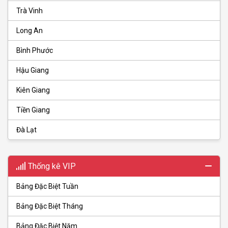
Trà Vinh
Long An
Bình Phước
Hậu Giang
Kiên Giang
Tiền Giang
Đà Lạt
Thống kê VIP
Bảng Đặc Biệt Tuần
Bảng Đặc Biệt Tháng
Bảng Đặc Biệt Năm