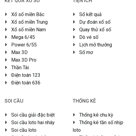
KẾT QUẢ XỔ SỐ
TIỆN ÍCH
Xổ số miền Bắc
Sổ kết quả
Xổ số miền Trung
Dự đoán xổ số
Xổ số miền Nam
Quay thử xổ số
Mega 6/45
Dò vé số
Power 6/55
Lịch mở thưởng
Max 3D
Sổ mơ
Max 3D Pro
Thần Tài
Điện toán 123
Điện toán 636
SOI CẦU
THỐNG KÊ
Soi cầu giải đặc biệt
Thống kê chu kỳ
Soi cầu loto hai nháy
Thống kê tần số nhịp
Soi cầu loto
loto