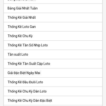
Bảng Giải Nhất Tuần
Thống Kê Giải Nhất
Thống Kê Loto Gan
Thống Kê Chu Kỳ
Thống Kê Tần Số Nhịp Loto
Tần suất Loto
Thống Kê Tần Suất Cặp Loto
Giải Đặc Biệt Ngày Mai
Thống Kê Đầu Đuôi Loto
Thống Kê Chu Kỳ Dàn Loto
Thống Kê Chu Kỳ Dàn Đặc Biệt