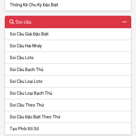
Thống Kê Chu Kỳ Đặc Biệt
Soi cầu
Soi Cầu Giải Đặc Biệt
Soi Cầu Hai Nháy
Soi Cầu Loto
Soi Cầu Bạch Thủ
Soi Cầu Loại Loto
Soi Cầu Loại Bạch Thủ
Soi Cầu Theo Thứ
Soi Cầu Đặc Biệt Theo Thứ
Tạo Phôi Xổ Số